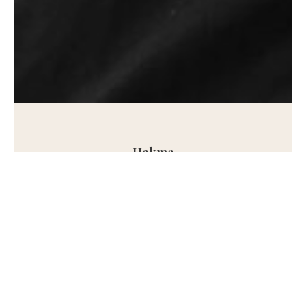
Hakma
Artiste émergent de la scène House Techno
Indie française, Hakma est un Dj/Producer qui
a fait ses classes.
Fondateur du collectif et label Underklub en
2008, c’est une figure incontestable des nuits
parisiennes.
Il a écumé à plusieurs reprises les plus grands